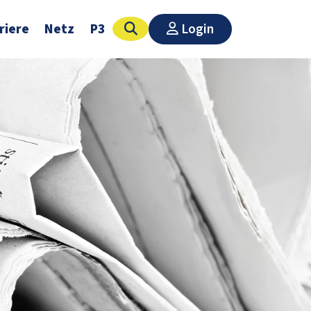
riere
Netz
P3
Login