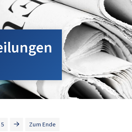
eilungen
t)
5
Zum Ende