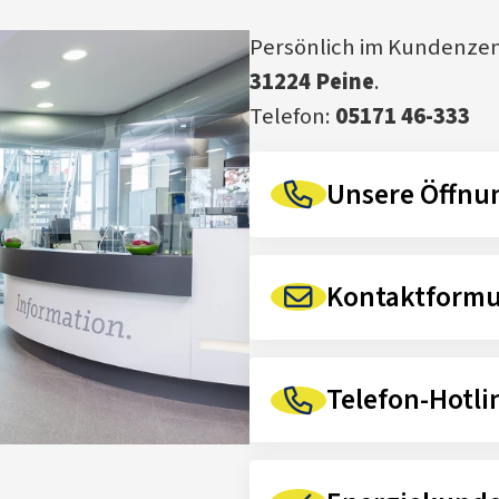
Persönlich im Kundenze
31224 Peine
.
Telefon:
05171 46-333
Unsere Öffnun
Kontaktformu
Telefon-Hotli