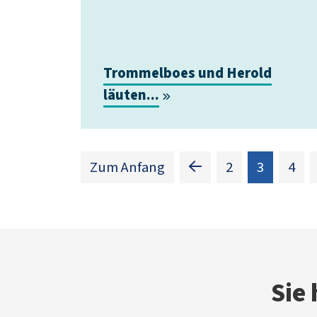
Trommelboes und Herold
läuten...
(Standor
Zum Anfang
2
3
4
Sie